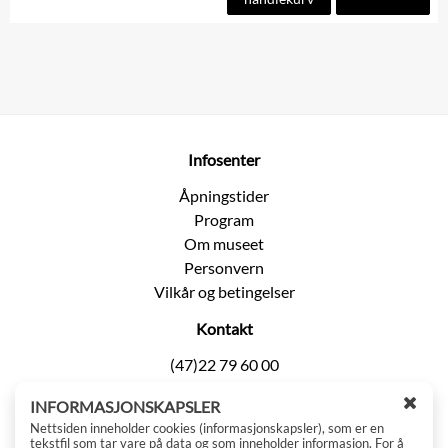
Infosenter
Åpningstider
Program
Om museet
Personvern
Vilkår og betingelser
Kontakt
(47)22 79 60 00
post@tekniskmuseum.no
INFORMASJONSKAPSLER
Kjelsåsveien 143
L
Nettsiden inneholder cookies (informasjonskapsler), som er en
0491 Oslo
u
tekstfil som tar vare på data og som inneholder informasjon. For å